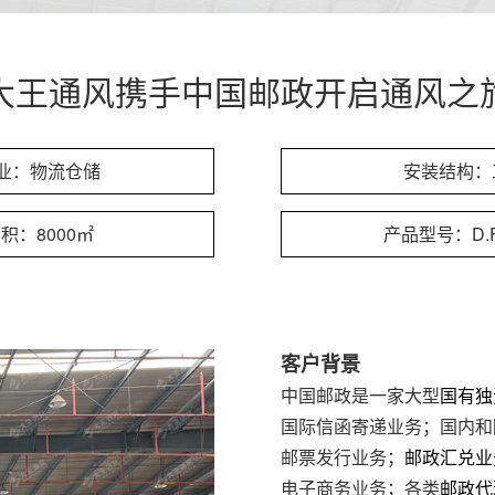
大王通风携手中国邮政开启通风之
业：物流仓储
安装结构：
积：8000㎡
产品型号：D.F
客户背景
中国邮政是一家大型
国有独
国际信函寄递业务；国内和
邮票发行业务；
邮政汇兑业
电子商务业务；各类
邮政代