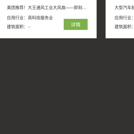
美团推荐！大王通风工业大风扇——即刻降温，畅享清凉！
大型汽车
应用行业：高科技服务业
应用行业
详情
建筑面积：--
建筑面积：5