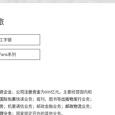
旅
工字钢
ans系列
资企业
，
公司注册资金
为800亿元。主要经营国内和
国际包裹
快递业务；报刊、图书等
出版物发行
业务；
务
；机要通信业务；邮政金融业务；
邮政物流
业务；
理业务
；国家规定开办的其他业务。