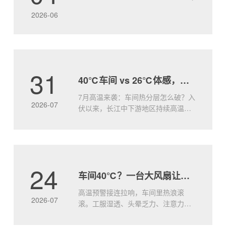
盖、强动力、低能耗”的绝对优势，为您的空间注入
2026-06
“自然风级.....
31
40℃车间 vs 26℃体感，就差这一台大王风扇
7月高温来袭：车间热分层怎么破？入
2026-07
伏以来，长江中下游地区持续高温，
许多工厂车间出现典型的“热分层”现象
——屋顶附近热浪灼人，地面却依然
闷而不透。传统小风扇只能局部吹
风，无法打破竖向温差，工人站在风
口凉快，离开又汗流浃背。问题的本
24
车间40℃？一台大风扇让工人效率飙升
质：空气不动，热量就堆着车间顶部
因太阳辐射和设备散热，温度往往比
高温预警接连拉响，车间里热浪滚
地面.....
2026-07
滚。工服湿透、头晕乏力、注意力涣
散—高温不仅让人难受，更是实实在
在的生产力杀手。研究表明，环境温