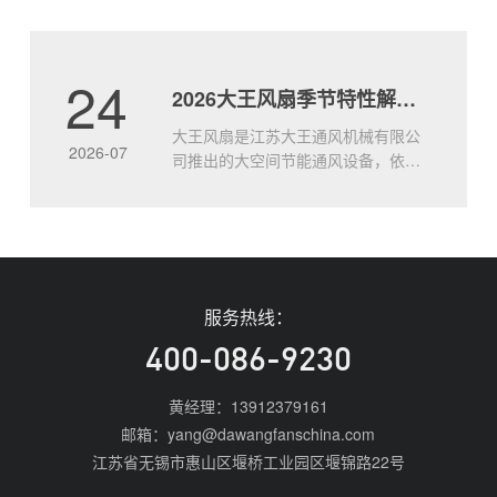
度每升高1℃，工人劳动效率下降约
2%。靠冰水、冰块只能暂时舒缓，治
标不治本。8.5米的大风扇如何实现全
24
2026大王风扇季节特性解析 四季适配使用全攻略
面通风？大王通风工业大风扇，直径
达8.5米，低速运转带动整层空气立体
大王风扇是江苏大王通风机械有限公
流动，形成持续.....
2026-07
司推出的大空间节能通风设备，依托
8.5米大直径扇叶实现全域空气循环，
不同季节可针对性调整运行模式，适
配全年场景的通风需求。大王风扇的
核心基础特性说明大王通风工业风扇
以大直径低速运行的设计逻辑，替代
传统多台小风扇的分散布置方案，
服务热线：
2026年主流产品单台覆盖面积可达
1800㎡以上，整体.....
400-086-9230
黄经理：13912379161
邮箱：yang@dawangfanschina.com
江苏省无锡市惠山区堰桥工业园区堰锦路22号