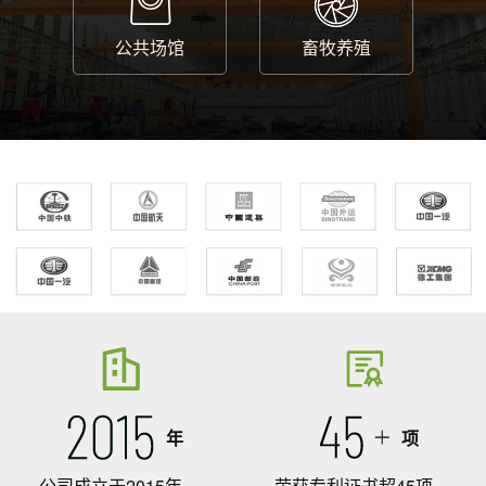
公共场馆
畜牧养殖
年
项
公司成立于2015年
荣获专利证书超45项