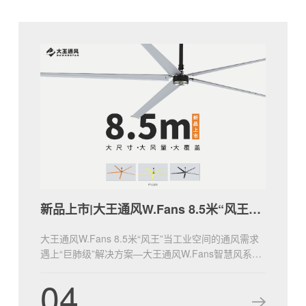
新品上市|大王通风W.Fans 8.5米“风王”登场！
大王通风W.Fans 8.5米“风王”当工业空间的通风需求
遇上“巨肺级”解决方案—大王通风W.Fans智慧风系列
8.5米风王W28，以大体量、21800m³/min满载风量，
04
重新定义通风的边界！无论是大型厂房、仓储物流中
心，还是会展场馆、体育综合体，“风王”都将以“全覆