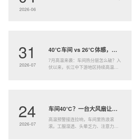
盖、强动力、低能耗”的绝对优势，为您的空间注入
2026-06
“自然风级.....
31
40℃车间 vs 26℃体感，就差这一台大王风扇
7月高温来袭：车间热分层怎么破？入
2026-07
伏以来，长江中下游地区持续高温，
许多工厂车间出现典型的“热分层”现象
——屋顶附近热浪灼人，地面却依然
闷而不透。传统小风扇只能局部吹
风，无法打破竖向温差，工人站在风
口凉快，离开又汗流浃背。问题的本
24
车间40℃？一台大风扇让工人效率飙升
质：空气不动，热量就堆着车间顶部
因太阳辐射和设备散热，温度往往比
高温预警接连拉响，车间里热浪滚
地面.....
2026-07
滚。工服湿透、头晕乏力、注意力涣
散—高温不仅让人难受，更是实实在
在的生产力杀手。研究表明，环境温