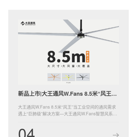
新品上市|大王通风W.Fans 8.5米“风王”登场！
大王通风W.Fans 8.5米“风王”当工业空间的通风需求
遇上“巨肺级”解决方案—大王通风W.Fans智慧风系列
8.5米风王W28，以大体量、21800m³/min满载风量，
04
重新定义通风的边界！无论是大型厂房、仓储物流中
心，还是会展场馆、体育综合体，“风王”都将以“全覆