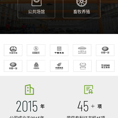
公共场馆
畜牧养殖
年
项
公司成立于2015年
荣获专利证书超45项