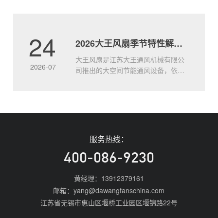
度每升高1℃，工人劳动效率下降约
2%。靠冰水、冰块只能暂时舒缓，治
标不治本。8.5米的大风扇如何实现全
24
2026大王风扇季节特性解析 四季适配使用全攻略
面通风？大王通风工业大风扇，直径
达8.5米，低速运转带动整层空气立体
大王风扇是江苏大王通风机械有限公
流动，形成持续.....
2026-07
司推出的大空间节能通风设备，依托
8.5米大直径扇叶实现全域空气循环，
不同季节可针对性调整运行模式，适
配全年场景的通风需求。大王风扇的
核心基础特性说明大王通风工业风扇
以大直径低速运行的设计逻辑，替代
传统多台小风扇的分散布置方案，
服务热线：
2026年主流产品单台覆盖面积可达
1800㎡以上，整体.....
400-086-9230
黄经理：13912379161
邮箱：yang@dawangfanschina.com
江苏省无锡市惠山区堰桥工业园区堰锦路22号