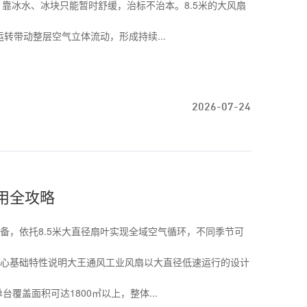
靠冰水、冰块只能暂时舒缓，治标不治本。8.5米的大风扇
转带动整层空气立体流动，形成持续...
2026-07-24
使用全攻略
备，依托8.5米大直径扇叶实现全域空气循环，不同季节可
心基础特性说明大王通风工业风扇以大直径低速运行的设计
覆盖面积可达1800㎡以上，整体...