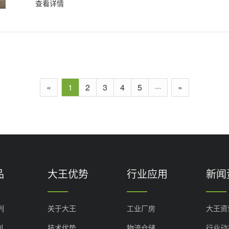
查看详情
«
1
2
3
4
5
···
»
品
大王优势
行业应用
新闻
列
关于大王
工业厂房
大王资
列
技术优势
物流仓储
行业动