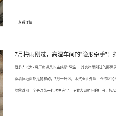
查看详情
7月梅雨刚过，高湿车间的"隐形杀手"：
很多人以为7月厂房通风的主线是"降温"，其实梅雨刚过的那两
季墙体地面都是饱和的，7月一升温，水汽全往外返—仓储区的
凝露跳闸，全是湿带来的次生灾害。没做大扇循环的厂房，按ASHRAE