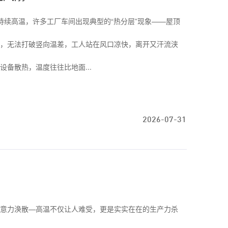
持续高温，许多工厂车间出现典型的“热分层”现象——屋顶
，无法打破竖向温差，工人站在风口凉快，离开又汗流浃
备散热，温度往往比地面...
2026-07-31
意力涣散—高温不仅让人难受，更是实实在在的生产力杀