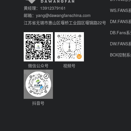
黄经理：13912379161
WS.FANS
邮箱：yang@dawangfanschina.com
DM.FANS
江苏省无锡市惠山区堰桥工业园区堰锦路22号
DB.Fans
DW.FANS
BOX控制
微信公众号
视频号
抖音号