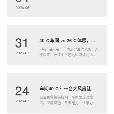
盖、强动力、低能耗”的绝对优势，为您的空间注入
2026-06
“自然风级.....
31
40℃车间 vs 26℃体感，就差这一台大王风扇
7月高温来袭：车间热分层怎么破？入
2026-07
伏以来，长江中下游地区持续高温，
许多工厂车间出现典型的“热分层”现象
——屋顶附近热浪灼人，地面却依然
闷而不透。传统小风扇只能局部吹
风，无法打破竖向温差，工人站在风
口凉快，离开又汗流浃背。问题的本
24
车间40℃？一台大风扇让工人效率飙升
质：空气不动，热量就堆着车间顶部
因太阳辐射和设备散热，温度往往比
高温预警接连拉响，车间里热浪滚
地面.....
2026-07
滚。工服湿透、头晕乏力、注意力涣
散—高温不仅让人难受，更是实实在
在的生产力杀手。研究表明，环境温