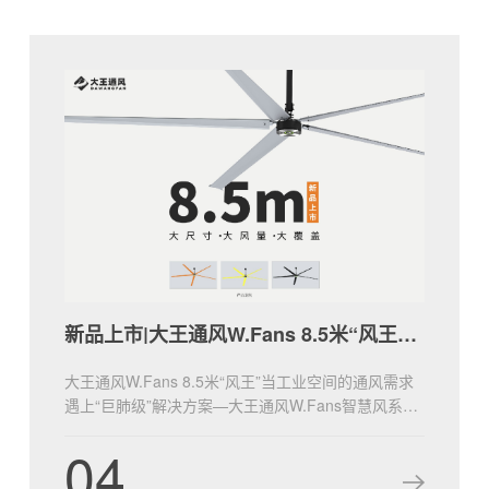
新品上市|大王通风W.Fans 8.5米“风王”登场！
大王通风W.Fans 8.5米“风王”当工业空间的通风需求
遇上“巨肺级”解决方案—大王通风W.Fans智慧风系列
8.5米风王W28，以大体量、21800m³/min满载风量，
04
重新定义通风的边界！无论是大型厂房、仓储物流中
心，还是会展场馆、体育综合体，“风王”都将以“全覆