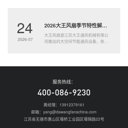
度每升高1℃，工人劳动效率下降约
2%。靠冰水、冰块只能暂时舒缓，治
标不治本。8.5米的大风扇如何实现全
24
2026大王风扇季节特性解析 四季适配使用全攻略
面通风？大王通风工业大风扇，直径
达8.5米，低速运转带动整层空气立体
大王风扇是江苏大王通风机械有限公
流动，形成持续.....
2026-07
司推出的大空间节能通风设备，依托
8.5米大直径扇叶实现全域空气循环，
不同季节可针对性调整运行模式，适
配全年场景的通风需求。大王风扇的
核心基础特性说明大王通风工业风扇
以大直径低速运行的设计逻辑，替代
传统多台小风扇的分散布置方案，
服务热线：
2026年主流产品单台覆盖面积可达
1800㎡以上，整体.....
400-086-9230
黄经理：13912379161
邮箱：yang@dawangfanschina.com
江苏省无锡市惠山区堰桥工业园区堰锦路22号