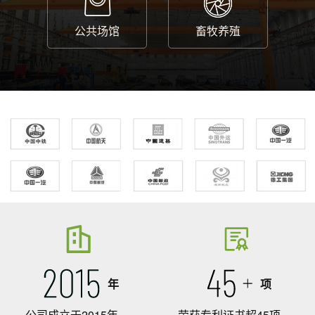
公共场馆
畜牧养殖
年
项
公司成立于2015年
荣获专利证书超45项