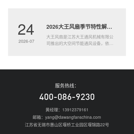
度每升高1℃，工人劳动效率下降约
2%。靠冰水、冰块只能暂时舒缓，治
标不治本。8.5米的大风扇如何实现全
24
2026大王风扇季节特性解析 四季适配使用全攻略
面通风？大王通风工业大风扇，直径
达8.5米，低速运转带动整层空气立体
大王风扇是江苏大王通风机械有限公
流动，形成持续.....
2026-07
司推出的大空间节能通风设备，依托
8.5米大直径扇叶实现全域空气循环，
不同季节可针对性调整运行模式，适
配全年场景的通风需求。大王风扇的
核心基础特性说明大王通风工业风扇
以大直径低速运行的设计逻辑，替代
传统多台小风扇的分散布置方案，
服务热线：
2026年主流产品单台覆盖面积可达
1800㎡以上，整体.....
400-086-9230
黄经理：13912379161
邮箱：yang@dawangfanschina.com
江苏省无锡市惠山区堰桥工业园区堰锦路22号