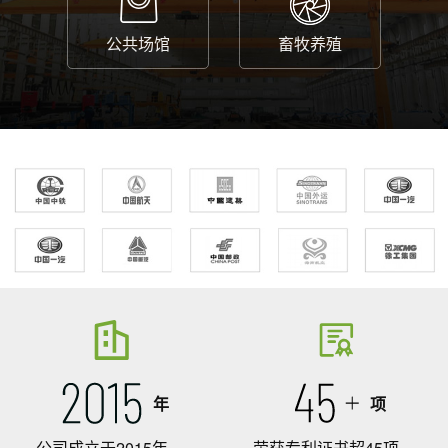
公共场馆
畜牧养殖
年
项
公司成立于2015年
荣获专利证书超45项