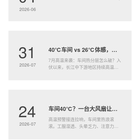
盖、强动力、低能耗”的绝对优势，为您的空间注入
2026-06
“自然风级.....
31
40℃车间 vs 26℃体感，就差这一台大王风扇
7月高温来袭：车间热分层怎么破？入
2026-07
伏以来，长江中下游地区持续高温，
许多工厂车间出现典型的“热分层”现象
——屋顶附近热浪灼人，地面却依然
闷而不透。传统小风扇只能局部吹
风，无法打破竖向温差，工人站在风
口凉快，离开又汗流浃背。问题的本
24
车间40℃？一台大风扇让工人效率飙升
质：空气不动，热量就堆着车间顶部
因太阳辐射和设备散热，温度往往比
高温预警接连拉响，车间里热浪滚
地面.....
2026-07
滚。工服湿透、头晕乏力、注意力涣
散—高温不仅让人难受，更是实实在
在的生产力杀手。研究表明，环境温