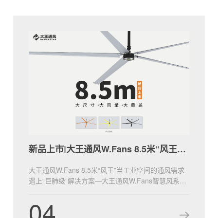
新品上市|大王通风W.Fans 8.5米“风王”登场！
大王通风W.Fans 8.5米“风王”当工业空间的通风需求
遇上“巨肺级”解决方案—大王通风W.Fans智慧风系列
8.5米风王W28，以大体量、21800m³/min满载风量，
04
重新定义通风的边界！无论是大型厂房、仓储物流中
心，还是会展场馆、体育综合体，“风王”都将以“全覆