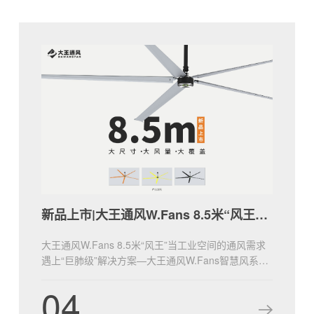
新品上市|大王通风W.Fans 8.5米“风王”登场！
大王通风W.Fans 8.5米“风王”当工业空间的通风需求
遇上“巨肺级”解决方案—大王通风W.Fans智慧风系列
8.5米风王W28，以大体量、21800m³/min满载风量，
04
重新定义通风的边界！无论是大型厂房、仓储物流中
心，还是会展场馆、体育综合体，“风王”都将以“全覆