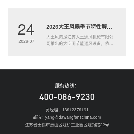
度每升高1℃，工人劳动效率下降约
2%。靠冰水、冰块只能暂时舒缓，治
标不治本。8.5米的大风扇如何实现全
24
2026大王风扇季节特性解析 四季适配使用全攻略
面通风？大王通风工业大风扇，直径
达8.5米，低速运转带动整层空气立体
大王风扇是江苏大王通风机械有限公
流动，形成持续.....
2026-07
司推出的大空间节能通风设备，依托
8.5米大直径扇叶实现全域空气循环，
不同季节可针对性调整运行模式，适
配全年场景的通风需求。大王风扇的
核心基础特性说明大王通风工业风扇
以大直径低速运行的设计逻辑，替代
传统多台小风扇的分散布置方案，
服务热线：
2026年主流产品单台覆盖面积可达
1800㎡以上，整体.....
400-086-9230
黄经理：13912379161
邮箱：yang@dawangfanschina.com
江苏省无锡市惠山区堰桥工业园区堰锦路22号