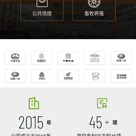
公共场馆
畜牧养殖
年
项
公司成立于2015年
荣获专利证书超45项