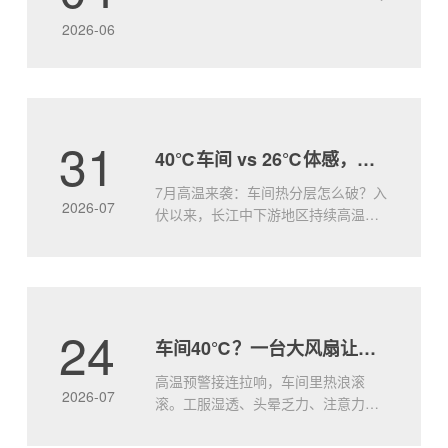
盖、强动力、低能耗”的绝对优势，为您的空间注入
2026-06
“自然风级.....
31
40℃车间 vs 26℃体感，就差这一台大王风扇
7月高温来袭：车间热分层怎么破？入
2026-07
伏以来，长江中下游地区持续高温，
许多工厂车间出现典型的“热分层”现象
——屋顶附近热浪灼人，地面却依然
闷而不透。传统小风扇只能局部吹
风，无法打破竖向温差，工人站在风
口凉快，离开又汗流浃背。问题的本
24
车间40℃？一台大风扇让工人效率飙升
质：空气不动，热量就堆着车间顶部
因太阳辐射和设备散热，温度往往比
高温预警接连拉响，车间里热浪滚
地面.....
2026-07
滚。工服湿透、头晕乏力、注意力涣
散—高温不仅让人难受，更是实实在
在的生产力杀手。研究表明，环境温