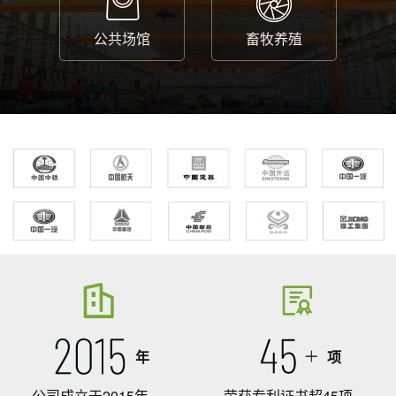
公共场馆
畜牧养殖
年
项
公司成立于2015年
荣获专利证书超45项