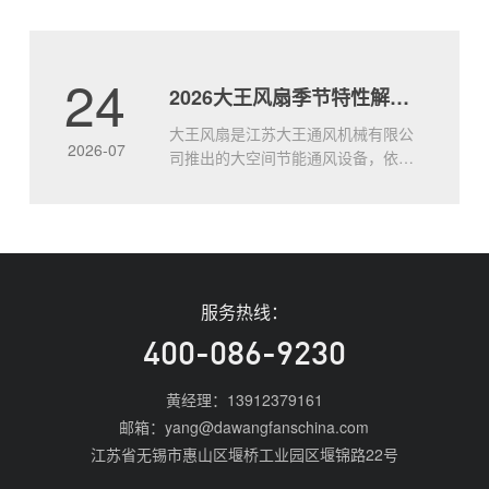
度每升高1℃，工人劳动效率下降约
2%。靠冰水、冰块只能暂时舒缓，治
标不治本。8.5米的大风扇如何实现全
24
2026大王风扇季节特性解析 四季适配使用全攻略
面通风？大王通风工业大风扇，直径
达8.5米，低速运转带动整层空气立体
大王风扇是江苏大王通风机械有限公
流动，形成持续.....
2026-07
司推出的大空间节能通风设备，依托
8.5米大直径扇叶实现全域空气循环，
不同季节可针对性调整运行模式，适
配全年场景的通风需求。大王风扇的
核心基础特性说明大王通风工业风扇
以大直径低速运行的设计逻辑，替代
传统多台小风扇的分散布置方案，
服务热线：
2026年主流产品单台覆盖面积可达
1800㎡以上，整体.....
400-086-9230
黄经理：13912379161
邮箱：yang@dawangfanschina.com
江苏省无锡市惠山区堰桥工业园区堰锦路22号