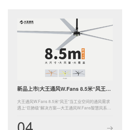
新品上市|大王通风W.Fans 8.5米“风王”登场！
大王通风W.Fans 8.5米“风王”当工业空间的通风需求
遇上“巨肺级”解决方案—大王通风W.Fans智慧风系列
8.5米风王W28，以大体量、21800m³/min满载风量，
04
重新定义通风的边界！无论是大型厂房、仓储物流中
心，还是会展场馆、体育综合体，“风王”都将以“全覆