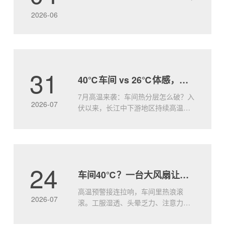
盖、强动力、低能耗”的绝对优势，为您的空间注入
2026-06
“自然风级.....
31
40℃车间 vs 26℃体感，就差这一台大王风扇
7月高温来袭：车间热分层怎么破？入
2026-07
伏以来，长江中下游地区持续高温，
许多工厂车间出现典型的“热分层”现象
——屋顶附近热浪灼人，地面却依然
闷而不透。传统小风扇只能局部吹
风，无法打破竖向温差，工人站在风
口凉快，离开又汗流浃背。问题的本
24
车间40℃？一台大风扇让工人效率飙升
质：空气不动，热量就堆着车间顶部
因太阳辐射和设备散热，温度往往比
高温预警接连拉响，车间里热浪滚
地面.....
2026-07
滚。工服湿透、头晕乏力、注意力涣
散—高温不仅让人难受，更是实实在
在的生产力杀手。研究表明，环境温